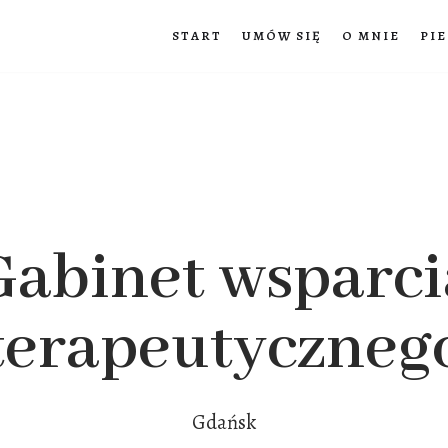
START
UMÓW SIĘ
O MNIE
PI
Gabinet wsparci
terapeutyczneg
Gdańsk