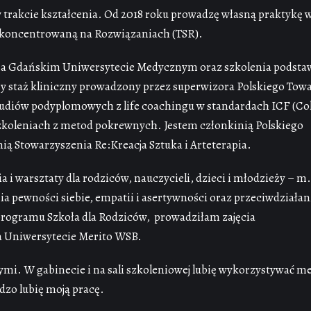
w trakcie kształcenia. Od 2018 roku prowadzę własną praktykę 
 Skoncentrowaną na Rozwiązaniach (TSR).
na Gdańskim Uniwersytecie Medycznym oraz szkolenia podsta
 staż kliniczny prowadzony przez superwizora Polskiego Tow
udiów podyplomowych z life coachingu w standardach ICF (Co
szkoleniach z metod pokrewnych. Jestem członkinią Polskiego
ą Stowarzyszenia Re:Kreacja Sztuka i Arteterapia.
 i warsztaty dla rodziców, nauczycieli, dzieci i młodzieży – m
 pewności siebie, empatii i asertywności oraz przeciwdziałan
ogramu Szkoła dla Rodziców, prowadziłam zajęcia
na Uniwersytecie Merito WSB.
ymi. W gabinecie i na sali szkoleniowej lubię wykorzystywać m
dzo lubię moją pracę.