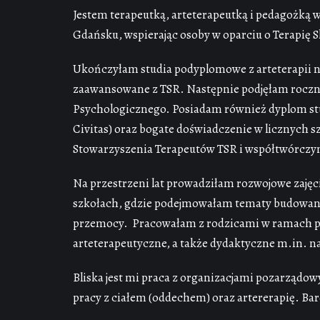
Jestem terapeutką, arteterapeutką i pedagożką 
Gdańsku, wspierając osoby w oparciu o Terapię
Ukończyłam studia podyplomowe z arteterapii 
zaawansowane z TSR. Następnie podjęłam roczny
Psychologicznego. Posiadam również dyplom st
Civitas) oraz bogate doświadczenie w licznych 
Stowarzyszenia Terapeutów TSR i współtwórczyni
Na przestrzeni lat prowadziłam rozwojowe zajęcia
szkołach, gdzie podejmowałam tematy budowania
przemocy. Pracowałam z rodzicami w ramach pr
arteterapeutyczne, a także dydaktyczne m.in. 
Bliska jest mi praca z organizacjami pozarządow
pracy z ciałem (oddechem) oraz artererapię. Bar