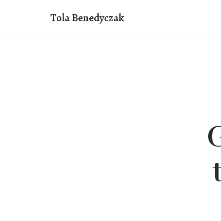
Przejdź
Tola Benedyczak
do
treści