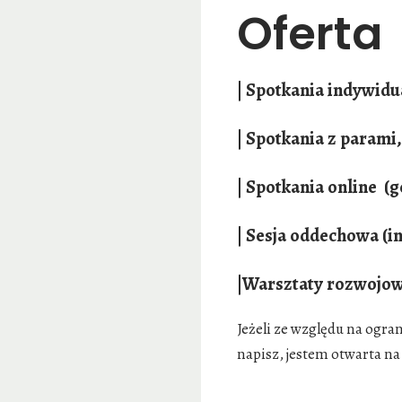
Oferta
|
Spotkania
indywidua
| Spotkania z param
| Spotkania online (
| Sesja oddechowa (i
|Warsztaty rozwojow
Jeżeli ze względu na ogra
napisz, jestem otwarta n