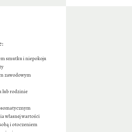
e:
em smutku i niepokoju
ty
ciem zawodowym
u lub rodzinie
hosomatycznym
ia własnej wartości
 sobą i otoczeniem