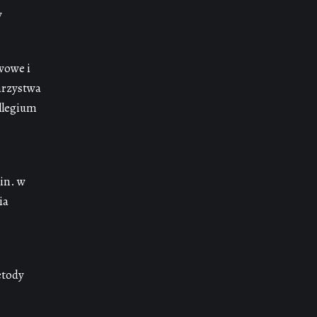
w
wowe i
arzystwa
llegium
.in. w
ia
etody