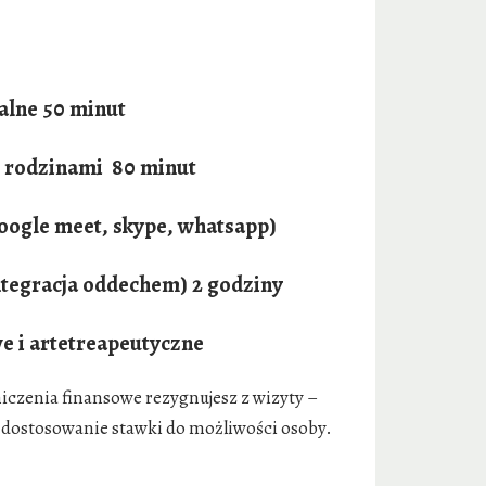
lne 50 minut
i, rodzinami 80 minut
google meet, skype, whatsapp)
ntegracja oddechem) 2 godziny
e i artetreapeutyczne
niczenia finansowe rezygnujesz z wizyty –
a dostosowanie stawki do możliwości osoby.